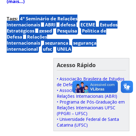
(mais…)
Tags:
4° Seminário de Relações
Internacionais
ABRI
defesa
ECEME
Estudos
Estratégicos
gesed
Pesquisa
Política de
Defesa
Relações
Internacionais
segurança
segurança
internacional
ufsc
UNILA
Acesso Rápido
• Associação Brasileira de Estudos
de Defesa (ABED)
• Associação Brasileira de
Relações Internacionais (ABRI)
• Programa de Pós-Graduação em
Relações Internacionais UFSC
(PPGRI – UFSC)
• Universidade Federal de Santa
Catarina (UFSC)