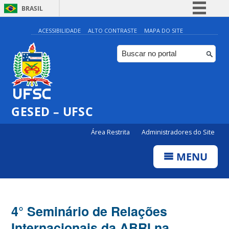
BRASIL
Simplifique!
ACESSIBILIDADE
ALTO CONTRASTE
MAPA DO SITE
Comunica BR
Participe
Acesso à informação
Legislação
GESED – UFSC
Canais
Área Restrita
Administradores do Site
MENU
4° Seminário de Relações
Internacionais da ABRI na