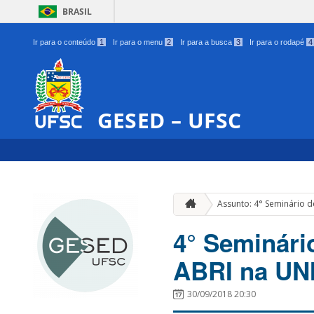
BRASIL
Ir para o conteúdo
1
Ir para o menu
2
Ir para a busca
3
Ir para o rodapé
4
GESED – UFSC
Assunto: 4° Seminário d
4° Seminári
ABRI na UN
30/09/2018 20:30