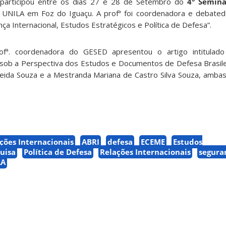
es participou entre os dias 27 e 28 de Setembro do
4° Seminá
UNILA em Foz do Iguaçu. A profª foi coordenadora e debate
ça Internacional, Estudos Estratégicos e Política de Defesa”.
ofª. coordenadora do GESED apresentou o artigo intitulad
sob a Perspectiva dos Estudos e Documentos de Defesa Brasile
eida Souza e a Mestranda Mariana de Castro Silva Souza, amb
ções Internacionais
ABRI
defesa
ECEME
Estudos
uisa
Política de Defesa
Relações Internacionais
segura
LA