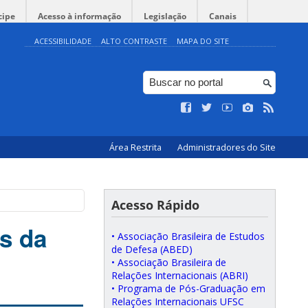
cipe
Acesso à informação
Legislação
Canais
ACESSIBILIDADE
ALTO CONTRASTE
MAPA DO SITE
Área Restrita
Administradores do Site
Acesso Rápido
s da
• Associação Brasileira de Estudos
de Defesa (ABED)
• Associação Brasileira de
Relações Internacionais (ABRI)
• Programa de Pós-Graduação em
Relações Internacionais UFSC