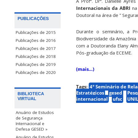
A Profª. Drª. Danielle Ayr
Internacionais da ABRI
na 
Doutoral na área de ” Seguran
PUBLICAÇÕES
Durante o seminário, a Pr
Publicações de 2015
Biodiversidade da Amazônia 
Publicações de 2016
com a Doutoranda Elany Alm
Publicações de 2017
Pós-graduação da ECEME.
Publicações de 2018
Publicações de 2019
(mais…)
Publicações de 2020
Tags:
4° Seminário de Rela
Estratégicos
gesed
Pesq
BIBLIOTECA
internacional
ufsc
UNI
VIRTUAL
Anuário de Estudos
de Segurança
Internacional e
Defesa GESED »
Anuário de Estudos