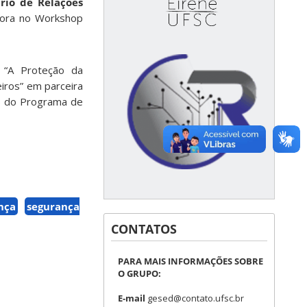
rio de Relações
dora no Workshop
o “A Proteção da
iros” em parceira
as do Programa de
nça
segurança
CONTATOS
PARA MAIS INFORMAÇÕES SOBRE
O GRUPO:
E-mail
gesed@contato.ufsc.br