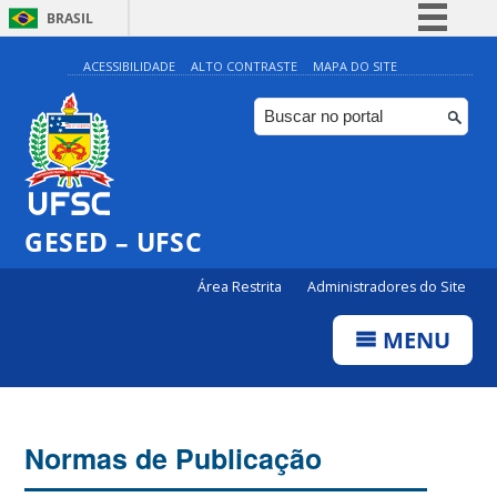
BRASIL
Simplifique!
ACESSIBILIDADE
ALTO CONTRASTE
MAPA DO SITE
Comunica BR
Participe
Acesso à informação
Legislação
GESED – UFSC
Canais
Área Restrita
Administradores do Site
MENU
Normas de Publicação