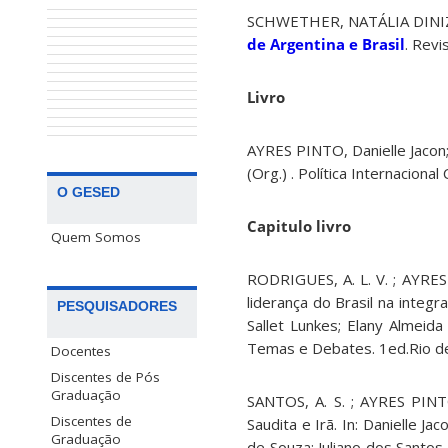
SCHWETHER, NATÁLIA DINIZ
de Argentina e Brasil
. Revi
Livro
AYRES PINTO, Danielle Jacon; R
(Org.) . Política Internacion
O GESED
Capitulo livro
Quem Somos
RODRIGUES, A. L. V. ; AYRES
liderança do Brasil na integr
PESQUISADORES
Sallet Lunkes; Elany Almeida
Temas e Debates. 1ed.Rio de J
Docentes
Discentes de Pós
Graduação
SANTOS, A. S. ; AYRES PINTO,
Discentes de
Saudita e Irã. In: Danielle J
Graduação
de Souza; Juliano dos Santos