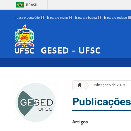
BRASIL
Ir para o conteúdo
1
Ir para o menu
2
Ir para a busca
3
Ir para o rodapé
4
GESED – UFSC
Publicações de 2018
Publicações
Artigos