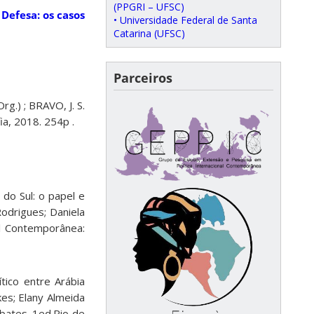
(PPGRI – UFSC)
 Defesa: os casos
• Universidade Federal de Santa
Catarina (UFSC)
Parceiros
rg.) ; BRAVO, J. S.
ia, 2018. 254p .
do Sul: o papel e
Rodrigues; Daniela
nal Contemporânea:
tico entre Arábia
kes; Elany Almeida
ebates. 1ed.Rio de