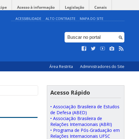
cipe
Acesso à informação
Legislação
Canais
ACESSIBILIDADE
ALTO CONTRASTE
MAPA DO SITE
Área Restrita
Administradores do Site
Acesso Rápido
• Associação Brasileira de Estudos
de Defesa (ABED)
• Associação Brasileira de
Relações Internacionais (ABRI)
• Programa de Pós-Graduação em
Relações Internacionais UFSC