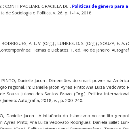
 ; CONTI PAGLIARI, GRACIELA DE .
Políticas de gênero para a
sta de Sociologia e Política, v. 26, p. 1-14, 2018.
ODRIGUES, A. L. V. (Org.) ; LUNKES, D. S. (Org.) ; SOUZA, E. A. (O
al Contemporânea: Temas e Debates. 1. ed. Rio de Janeiro: Autograf
 PINTO, Danielle Jacon . Dimensões do smart power na América 
ação regional. In: Danielle Jacon Ayres Pinto; Ana Luiza Vedovato 
 de Souza; Juliano dos Santos Bravo. (Org.). Política Internacio
aneiro: Autografia, 2018, v. , p. 200-240.
 Danielle Jacon . A influência do Islamismo no conflito geopolí
acon Ayres Pinto; Ana Luiza Vedovato Rodrigues; Daniela Sallet Lun
 Bravo. (Org.). Política Internacional Contemporânea: Temas e D