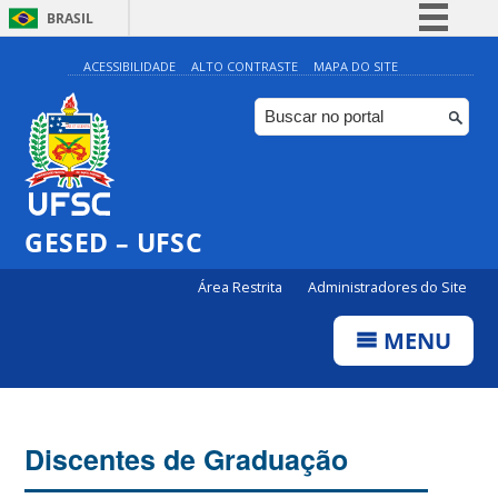
BRASIL
Simplifique!
ACESSIBILIDADE
ALTO CONTRASTE
MAPA DO SITE
Comunica BR
Participe
Acesso à informação
Legislação
GESED – UFSC
Canais
Área Restrita
Administradores do Site
MENU
Discentes de Graduação