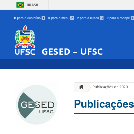
BRASIL
Ir para o conteúdo
1
Ir para o menu
2
Ir para a busca
3
Ir para o rodapé
4
GESED – UFSC
Publicações de 2020
Publicações