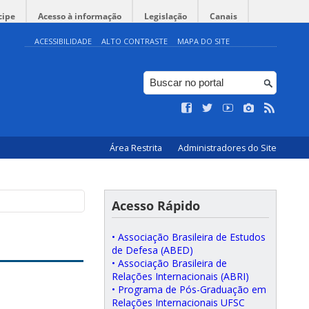
cipe
Acesso à informação
Legislação
Canais
ACESSIBILIDADE
ALTO CONTRASTE
MAPA DO SITE
Área Restrita
Administradores do Site
Acesso Rápido
• Associação Brasileira de Estudos
de Defesa (ABED)
• Associação Brasileira de
Relações Internacionais (ABRI)
• Programa de Pós-Graduação em
Relações Internacionais UFSC