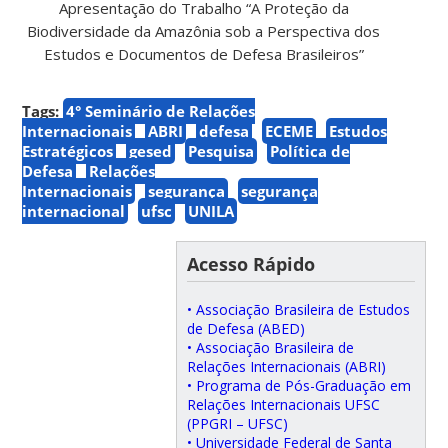
Apresentação do Trabalho “A Proteção da
Biodiversidade da Amazônia sob a Perspectiva dos
Estudos e Documentos de Defesa Brasileiros”
Tags:
4° Seminário de Relações
Internacionais
ABRI
defesa
ECEME
Estudos
Estratégicos
gesed
Pesquisa
Política de
Defesa
Relações
Internacionais
segurança
segurança
internacional
ufsc
UNILA
Acesso Rápido
• Associação Brasileira de Estudos
de Defesa (ABED)
• Associação Brasileira de
Relações Internacionais (ABRI)
• Programa de Pós-Graduação em
Relações Internacionais UFSC
(PPGRI – UFSC)
• Universidade Federal de Santa