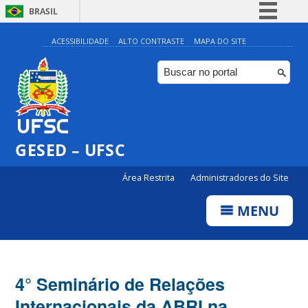
BRASIL
Simplifique!
ACESSIBILIDADE
ALTO CONTRASTE
MAPA DO SITE
Comunica BR
Participe
Acesso à informação
Legislação
GESED – UFSC
Canais
Área Restrita
Administradores do Site
MENU
4° Seminário de Relações
Internacionais da ABRI na