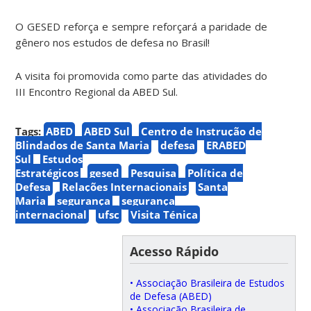
O GESED reforça e sempre reforçará a paridade de
gênero nos estudos de defesa no Brasil!
A visita foi promovida como parte das atividades do
III Encontro Regional da ABED Sul.
Tags:
ABED
ABED Sul
Centro de Instrução de
Blindados de Santa Maria
defesa
ERABED
Sul
Estudos
Estratégicos
gesed
Pesquisa
Política de
Defesa
Relações Internacionais
Santa
Maria
segurança
segurança
internacional
ufsc
Visita Ténica
Acesso Rápido
• Associação Brasileira de Estudos
de Defesa (ABED)
• Associação Brasileira de