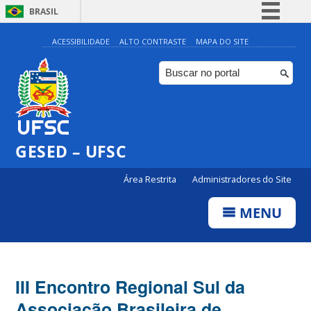
BRASIL
Simplifique!
ACESSIBILIDADE
ALTO CONTRASTE
MAPA DO SITE
Comunica BR
Participe
Acesso à informação
Legislação
GESED – UFSC
Canais
Área Restrita
Administradores do Site
MENU
III Encontro Regional Sul da
Associação Brasileira de