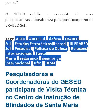
guerra”.
O GESED celebra a conquista de seus
pesquisadoras e parabeniza pela participação no III
ERABED Sul.
Tags:
ABED
ABED Sul
defesa
ERABED
Sul
Estudos Estratégicos
gesed
III ERABED
Sul
Pesquisa
Política de Defesa
Relações
Internacionais
Santa
Maria
segurança
segurança
internacional
ufsc
UFSM
Pesquisadoras e
Coordenadoras do GESED
participam de Visita Técnica
no Centro de Instrução de
Blindados de Santa Maria