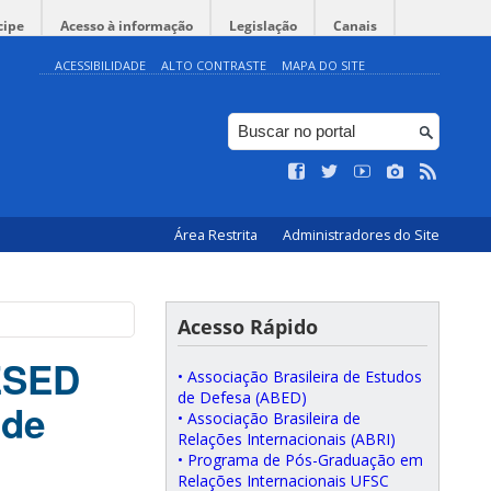
cipe
Acesso à informação
Legislação
Canais
ACESSIBILIDADE
ALTO CONTRASTE
MAPA DO SITE
Área Restrita
Administradores do Site
Acesso Rápido
ESED
• Associação Brasileira de Estudos
de Defesa (ABED)
 de
• Associação Brasileira de
Relações Internacionais (ABRI)
• Programa de Pós-Graduação em
Relações Internacionais UFSC