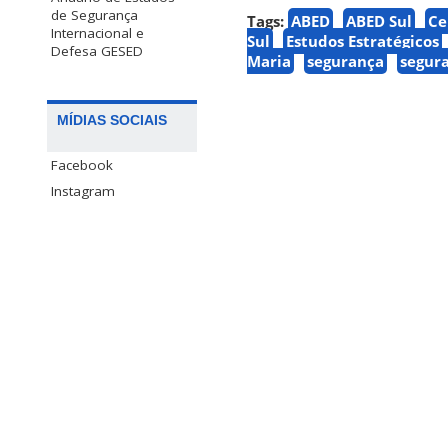
de Segurança
Tags:
ABED
ABED Sul
Ce
Internacional e
Sul
Estudos Estratégicos
Defesa GESED
Maria
segurança
segura
MÍDIAS SOCIAIS
Facebook
Instagram