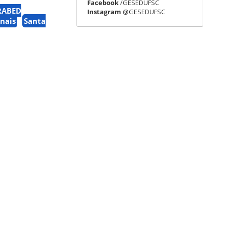
Facebook
/GESEDUFSC
RABED
Instagram
@GESEDUFSC
nais
Santa