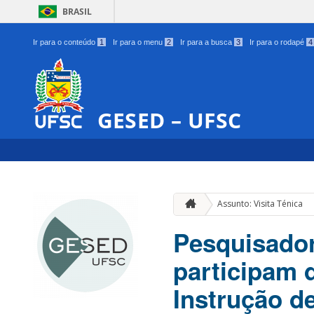
BRASIL
Ir para o conteúdo
1
Ir para o menu
2
Ir para a busca
3
Ir para o rodapé
4
GESED – UFSC
Assunto: Visita Ténica
Pesquisado
participam 
Instrução d