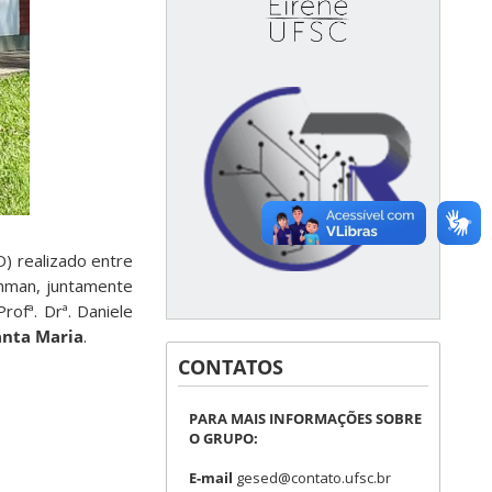
) realizado entre
umman, juntamente
rofª. Drª. Daniele
anta Maria
.
CONTATOS
PARA MAIS INFORMAÇÕES SOBRE
O GRUPO:
E-mail
gesed@contato.ufsc.br