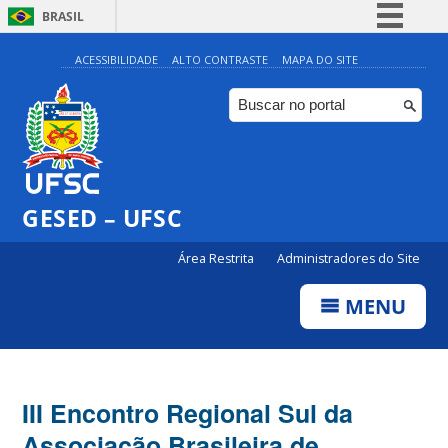
BRASIL
Simplifique!
ACESSIBILIDADE
ALTO CONTRASTE
MAPA DO SITE
Comunica BR
Participe
Acesso à informação
Legislação
GESED – UFSC
Canais
Área Restrita
Administradores do Site
MENU
III Encontro Regional Sul da
Associação Brasileira de