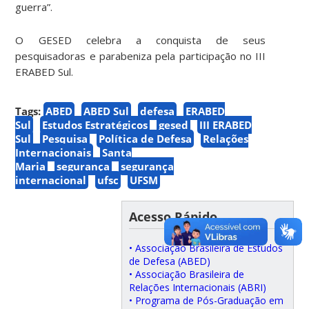
guerra”.
O GESED celebra a conquista de seus
pesquisadoras e parabeniza pela participação no III
ERABED Sul.
Tags:
ABED
ABED Sul
defesa
ERABED
Sul
Estudos Estratégicos
gesed
III ERABED
Sul
Pesquisa
Política de Defesa
Relações
Internacionais
Santa
Maria
segurança
segurança
internacional
ufsc
UFSM
Acesso Rápido
• Associação Brasileira de Estudos
de Defesa (ABED)
• Associação Brasileira de
Relações Internacionais (ABRI)
• Programa de Pós-Graduação em