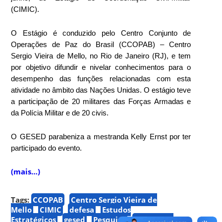
(CIMIC).
O Estágio é conduzido pelo Centro Conjunto de
Operações de Paz do Brasil (CCOPAB) – Centro
Sergio Vieira de Mello, no Rio de Janeiro (RJ), e tem
por objetivo difundir e nivelar conhecimentos para o
desempenho das funções relacionadas com esta
atividade no âmbito das Nações Unidas. O estágio teve
a participação de 20 militares das Forças Armadas e
da Polícia Militar e de 20 civis.
O GESED parabeniza a mestranda Kelly Ernst por ter
participado do evento.
(mais…)
Tags:
CCOPAB
Centro Sergio Vieira de
Mello
CIMIC
defesa
Estudos
Estratégicos
gesed
Pesquisa
Política de