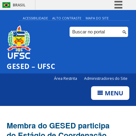
BRASIL
Simplifique!
ACESSIBILIDADE
ALTO CONTRASTE
MAPA DO SITE
Comunica BR
Participe
Acesso à informação
Legislação
GESED – UFSC
Canais
Área Restrita
Administradores do Site
MENU
Membra do GESED participa
do Estágio de Coordenação