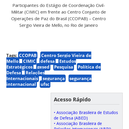
Participantes do Estágio de Coordenação Civil-
Militar (CIMIC) em frente ao Centro Conjunto de
Operações de Paz do Brasil (CCOPAB) – Centro
Sergio Vieira de Mello, no Rio de Janeiro
Tags:
CCOPAB
Centro Sergio Vieira de
Mello
CIMIC
defesa
Estudos
Estratégicos
gesed
Pesquisa
Política de
Defesa
Relações
Internacionais
segurança
segurança
internacional
ufsc
Acesso Rápido
• Associação Brasileira de Estudos
de Defesa (ABED)
• Associação Brasileira de
Relações Internacionais (ABRI)