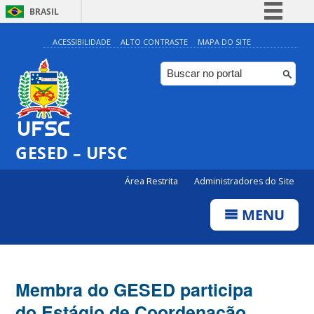
BRASIL
Simplifique!
ACESSIBILIDADE
ALTO CONTRASTE
MAPA DO SITE
Comunica BR
Participe
Acesso à informação
Legislação
GESED – UFSC
Canais
Área Restrita
Administradores do Site
MENU
Membra do GESED participa
do Estágio de Coordenação