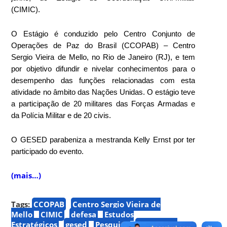
(CIMIC).
O Estágio é conduzido pelo Centro Conjunto de
Operações de Paz do Brasil (CCOPAB) – Centro
Sergio Vieira de Mello, no Rio de Janeiro (RJ), e tem
por objetivo difundir e nivelar conhecimentos para o
desempenho das funções relacionadas com esta
atividade no âmbito das Nações Unidas. O estágio teve
a participação de 20 militares das Forças Armadas e
da Polícia Militar e de 20 civis.
O GESED parabeniza a mestranda Kelly Ernst por ter
participado do evento.
(mais…)
Tags:
CCOPAB
Centro Sergio Vieira de
Mello
CIMIC
defesa
Estudos
Estratégicos
gesed
Pesquisa
Política de