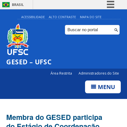
BRASIL
Simplifique!
ACESSIBILIDADE
ALTO CONTRASTE
MAPA DO SITE
Comunica BR
Participe
Acesso à informação
Legislação
GESED – UFSC
Canais
Área Restrita
Administradores do Site
MENU
Membra do GESED participa
do Estágio de Coordenação