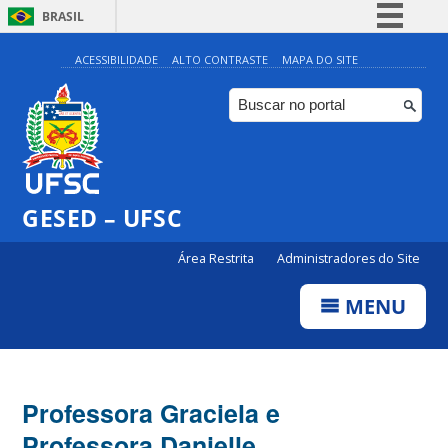
BRASIL
Simplifique!
ACESSIBILIDADE
ALTO CONTRASTE
MAPA DO SITE
Comunica BR
Participe
Acesso à informação
Legislação
GESED – UFSC
Canais
Área Restrita
Administradores do Site
MENU
Professora Graciela e
Professora Danielle