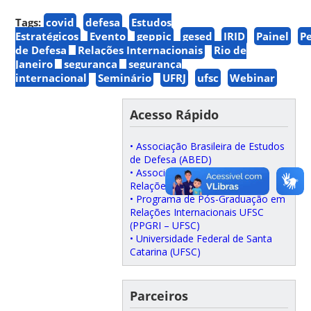
Tags:
covid
defesa
Estudos
Estratégicos
Evento
geppic
gesed
IRID
Painel
P
de Defesa
Relações Internacionais
Rio de
Janeiro
segurança
segurança
internacional
Seminário
UFRJ
ufsc
Webinar
Acesso Rápido
• Associação Brasileira de Estudos
de Defesa (ABED)
• Associação Brasileira de
Relações Internacionais (ABRI)
• Programa de Pós-Graduação em
Relações Internacionais UFSC
(PPGRI – UFSC)
• Universidade Federal de Santa
Catarina (UFSC)
Parceiros