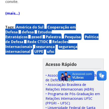
convite.
(mais…)
Tags:
América do Sul
Cooperação em
Defesa
defesa
Estudos
Estratégicos
gesed
Palestra
Pesquisa
Política
de Defesa
Rede CTIDC
Relações
Internacionais
segurança
segurança
internacional
UFPE
ufsc
Acesso Rápido
• Associação Brasileira de Estudos
de Defesa (ABED)
• Associação Brasileira de
Relações Internacionais (ABRI)
• Programa de Pós-Graduação em
Relações Internacionais UFSC
(PPGRI – UFSC)
• Universidade Federal de Santa