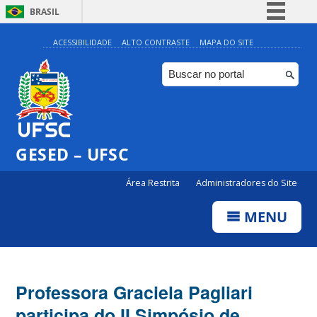
BRASIL
Simplifique!
ACESSIBILIDADE
ALTO CONTRASTE
MAPA DO SITE
Comunica BR
Participe
Acesso à informação
Legislação
GESED – UFSC
Canais
Área Restrita
Administradores do Site
MENU
Professora Graciela Pagliari
participa do II Simpósio de