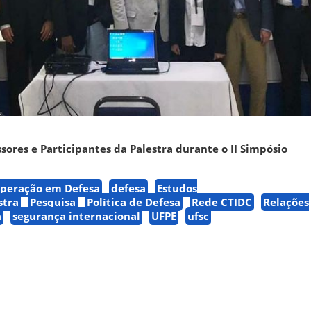
sores e Participantes da Palestra durante o II Simpósio
peração em Defesa
defesa
Estudos
stra
Pesquisa
Política de Defesa
Rede CTIDC
Relações
a
segurança internacional
UFPE
ufsc