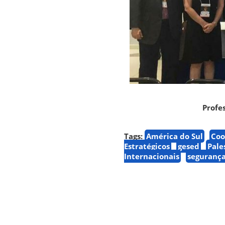
Profes
Tags:
América do Sul
Coo
Estratégicos
gesed
Pale
Internacionais
seguranç