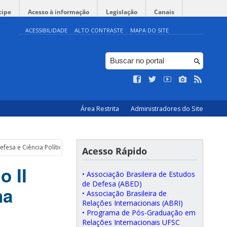
cipe
Acesso à informação
Legislação
Canais
ACESSIBILIDADE
ALTO CONTRASTE
MAPA DO SITE
Área Restrita
Administradores do Site
efesa e Ciência Política na UFPE
Acesso Rápido
o II
• Associação Brasileira de Estudos
de Defesa (ABED)
na
• Associação Brasileira de
Relações Internacionais (ABRI)
• Programa de Pós-Graduação em
Relações Internacionais UFSC