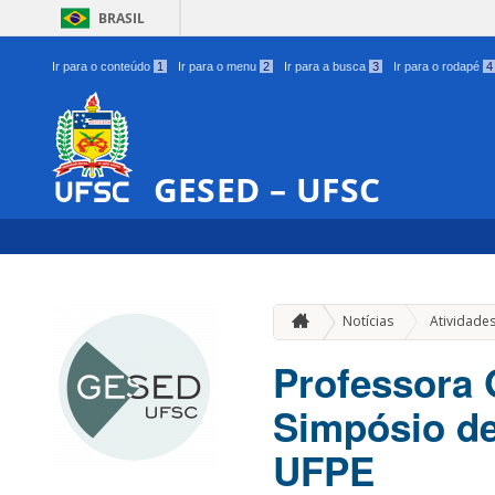
BRASIL
Ir para o conteúdo
1
Ir para o menu
2
Ir para a busca
3
Ir para o rodapé
4
GESED – UFSC
Notícias
Atividade
Professora G
Simpósio de
UFPE