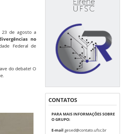
ia 23 de agosto a
ivergências no
idade Federal de
have do debate! O
e.
CONTATOS
PARA MAIS INFORMAÇÕES SOBRE
O GRUPO:
E-mail
gesed@contato.ufsc.br