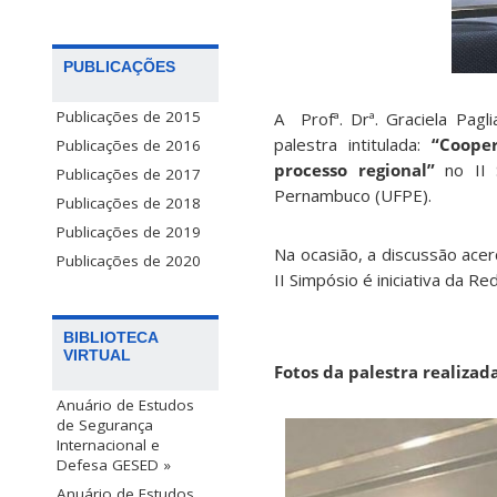
PUBLICAÇÕES
Publicações de 2015
A Profª. Drª. Graciela Pag
palestra intitulada:
“Coope
Publicações de 2016
processo regional”
no II 
Publicações de 2017
Pernambuco (UFPE).
Publicações de 2018
Publicações de 2019
Na ocasião, a discussão ace
Publicações de 2020
II Simpósio é iniciativa da 
BIBLIOTECA
VIRTUAL
Fotos da palestra realizad
Anuário de Estudos
de Segurança
Internacional e
Defesa GESED »
Anuário de Estudos