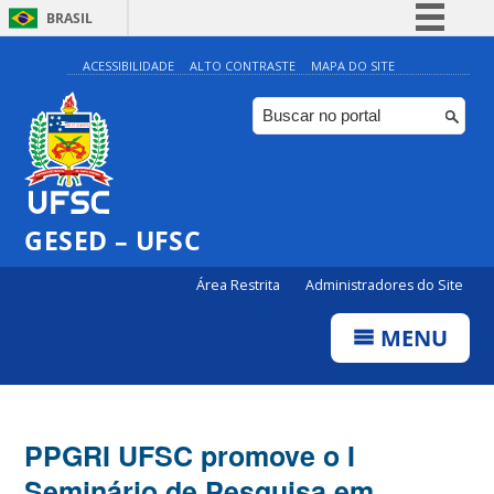
BRASIL
Simplifique!
ACESSIBILIDADE
ALTO CONTRASTE
MAPA DO SITE
Comunica BR
Participe
Acesso à informação
Legislação
GESED – UFSC
Canais
Área Restrita
Administradores do Site
MENU
PPGRI UFSC promove o I
Seminário de Pesquisa em