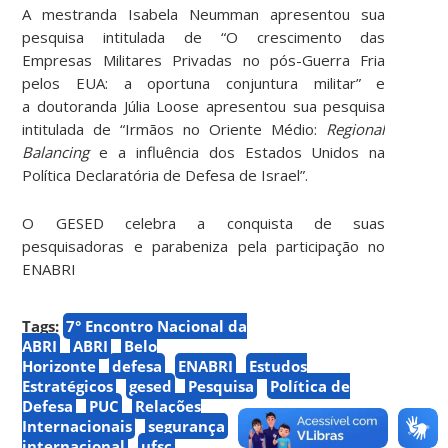
A mestranda Isabela Neumman apresentou sua
pesquisa intitulada de “O crescimento das
Empresas Militares Privadas no pós-Guerra Fria
pelos EUA: a oportuna conjuntura militar” e
a doutoranda Júlia Loose apresentou sua pesquisa
intitulada de “Irmãos no Oriente Médio:
Regional
Balancing
e a influência dos Estados Unidos na
Política Declaratória de Defesa de Israel”.
O GESED celebra a conquista de suas
pesquisadoras e parabeniza pela participação no
ENABRI
Tags:
7° Encontro Nacional da
ABRI
ABRI
Belo
Horizonte
defesa
ENABRI
Estudos
Estratégicos
gesed
Pesquisa
Política de
Defesa
PUC
Relações
Internacionais
segurança
segurança
internacional
ufsc