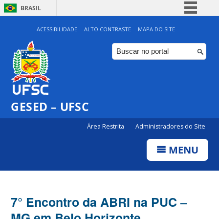
BRASIL
Simplifique!
ACESSIBILIDADE
ALTO CONTRASTE
MAPA DO SITE
Comunica BR
Participe
Acesso à informação
Legislação
GESED – UFSC
Canais
Área Restrita
Administradores do Site
MENU
7° Encontro da ABRI na PUC –
MG em Belo Horizonte