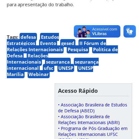
para apresentação do trabalho.
Tags:
defesa
Estudos
Estratégicos
Evento
gesed
II Fórum de
Relações Internacionais
Pesquisa
Política de
Defesa
Relações
Internacionais
segurança
segurança
internacional
ufsc
UNESP
UNESP
Marília
Webinar
Acesso Rápido
• Associação Brasileira de Estudos
de Defesa (ABED)
• Associação Brasileira de
Relações Internacionais (ABRI)
• Programa de Pós-Graduação em
Relações Internacionais UFSC