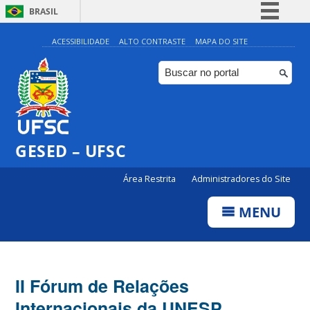
BRASIL
Simplifique!
ACESSIBILIDADE
ALTO CONTRASTE
MAPA DO SITE
Comunica BR
Participe
Acesso à informação
Legislação
GESED – UFSC
Canais
Área Restrita
Administradores do Site
MENU
II Fórum de Relações
Internacionais da UNESP