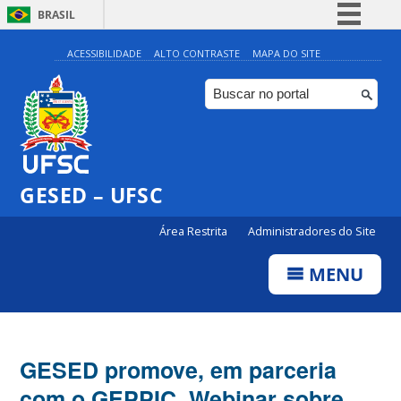
BRASIL
Simplifique!
ACESSIBILIDADE
ALTO CONTRASTE
MAPA DO SITE
Comunica BR
Participe
Acesso à informação
Legislação
GESED – UFSC
Canais
Área Restrita
Administradores do Site
MENU
GESED promove, em parceria
com o GEPPIC, Webinar sobre