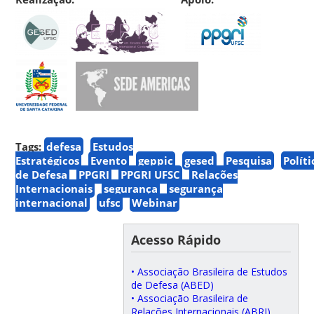
Tags:
defesa
Estudos
Estratégicos
Evento
geppic
gesed
Pesquisa
Políti
de Defesa
PPGRI
PPGRI UFSC
Relações
Internacionais
segurança
segurança
internacional
ufsc
Webinar
Acesso Rápido
• Associação Brasileira de Estudos
de Defesa (ABED)
• Associação Brasileira de
Relações Internacionais (ABRI)