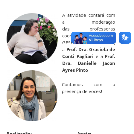
.
A atividade contará com
a moderação
das professoras
coordenadoras do
GESED e do GEPPIC,
a
Prof. Dra. Graciela de
Conti Pagliari
e a
Prof.
Dra. Danielle Jacon
Ayres Pinto
Contamos com a
presença de vocês!
.
.
.
Realização: Apoio: